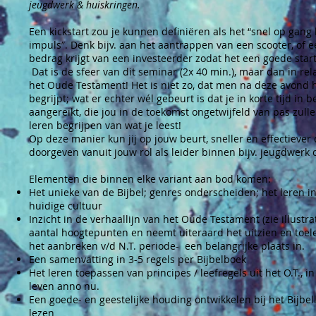
jeugdwerk & huiskringen.
Een kickstart zou je kunnen definiëren als het “snel op gang
impuls”. Denk bijv. aan het aantrappen van een scooter, of e
bedrag krijgt van een investeerder zodat het een goede star
Dat is de sfeer van dit seminar (2x 40 min.), maar dan in rel
het Oude Testament! Het is niet zo, dat men na deze avond h
begrijpt; wat er echter wél gebeurt is dat je in korte tijd in b
aangereikt, die jou in de toekomst ongetwijfeld van pas zull
leren begrijpen van wat je leest!
Op deze manier kun jij op jouw beurt, sneller en effectiever 
doorgeven vanuit jouw rol als leider binnen bijv. jeugdwerk 
Elementen die binnen elke variant aan bod komen:
Het unieke van de Bijbel; genres onderscheiden; het leren i
huidige cultuur
Inzicht in de verhaallijn van het Oude Testament (zie illustr
aantal hoogtepunten en neemt uiteraard het uitzien en toel
het aanbreken v/d N.T. periode- een belangrijke plaats in.
Een samenvatting in 3-5 regels per Bijbelboek
Het leren toepassen van principes / leefregels uit het O.T., in
leven anno nu.
Een goede- en geestelijke houding ontwikkelen bij het Bijbel
lezen